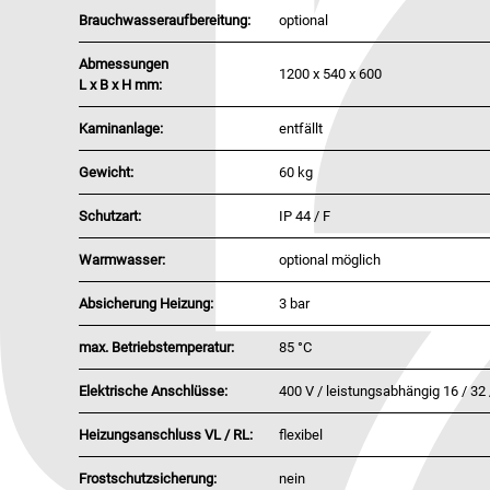
Brauchwasseraufbereitung:
optional
Abmessungen
1200 x 540 x 600
L x B x H mm:
Kaminanlage:
entfällt
Gewicht:
60 kg
Schutzart:
IP 44 / F
Warmwasser:
optional möglich
Absicherung Heizung:
3 bar
max. Betriebstemperatur:
85 °C
Elektrische Anschlüsse:
400 V / leistungsabhängig 16 / 32 
Heizungsanschluss VL / RL:
flexibel
Frostschutzsicherung:
nein