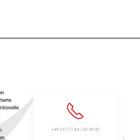
en
tierte
ntionelle
+49 ( 0 ) 77 64 / 92 99 42
n
en.